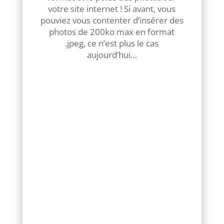
votre site internet ! Si avant, vous
pouviez vous contenter d’insérer des
photos de 200ko max en format
.jpeg, ce n’est plus le cas
aujourd’hui…
Il faut retravailler toutes les
photos de votre site afin de
les migrer en format .Webp,
format recommandé afin
d’optimiser les performances
de votre site.
Les photos doivent être
retravaillées afin d’obtenir
un poids plus petit
(exemple : 50 ko) ce qui fera
gagner en vitesse de
chargement les pages de