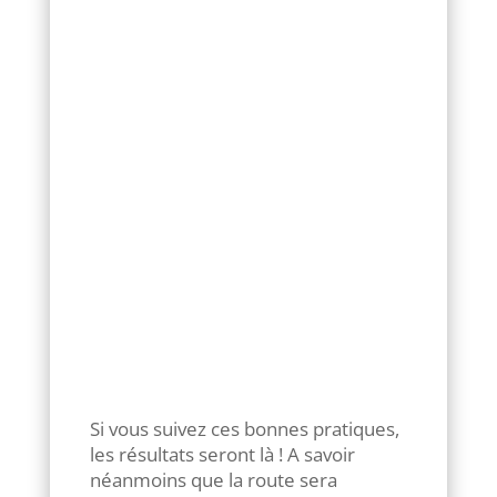
copier/coller de texte
d’autres sites ! Google
reconnait tout et vous
pénalisera 🙁
Ne faites jamais de
copier/coller de texte
d’autres sites ! Google
reconnait tout et vous
pénalisera 🙁
Ajouter des liens entrants et
sortants vers d’autres sites
sécurisés et connus
Si vous suivez ces bonnes pratiques,
les résultats seront là ! A savoir
néanmoins que la route sera